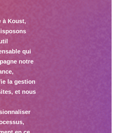
 à Koust,
disposons
til
ensable qui
pagne notre
ance,
ie la gestion
sites, et nous
sionnaliser
ocessus,
ment en ce