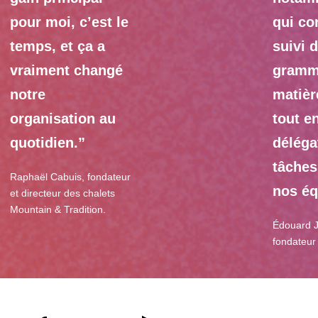
pour moi, c’est le
qui co
temps, et ça a
suivi 
vraiment changé
gramm
notre
matièr
organisation au
tout en
quotidien.”
déléga
tâches
Raphaël Cabuis, fondateur
nos éq
et directeur des chalets
Mountain & Tradition.
Édouard J
fondateur