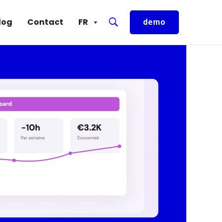
log
Contact
FR
demo