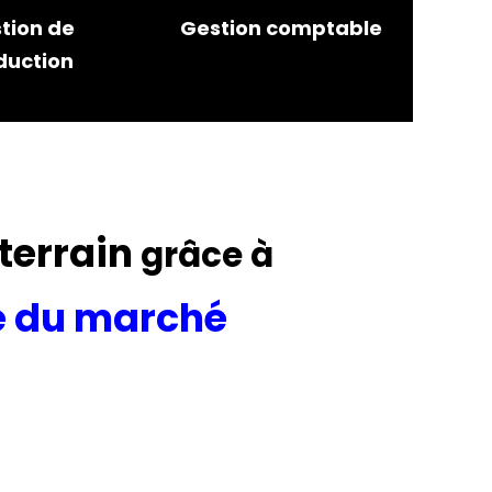
tion de
Gestion comptable
duction
 terrain
grâce à
te du marché