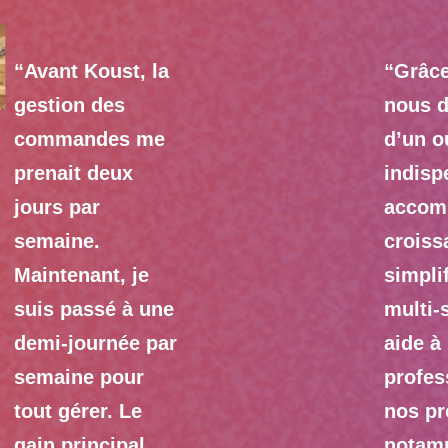
“Avant Koust, la
“Grâce
gestion des
nous 
commandes me
d’un ou
prenait deux
indisp
jours par
accom
semaine.
croiss
Maintenant, je
simplif
suis passé à une
multi-
demi-journée par
aide à
semaine pour
profes
tout gérer. Le
nos pr
gain principal
notam