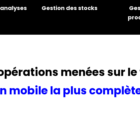
 analyses
Gestion des stocks
Ges
pro
 opérations menées sur le
on mobile la plus complè