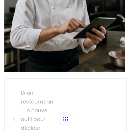
Post
navigation
IA en
restauration
: un nouvel
outil pour
décider