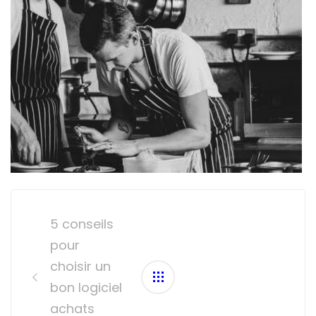
Post
navigation
5 conseils
pour
choisir un
bon logiciel
achats