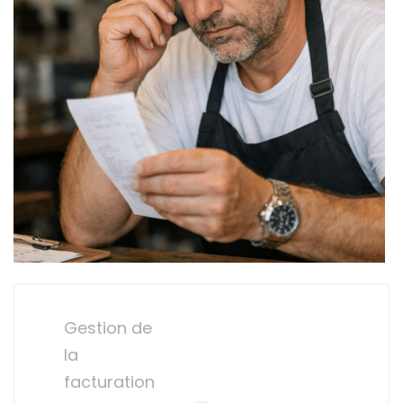
Post
navigation
Gestion de
la
facturation