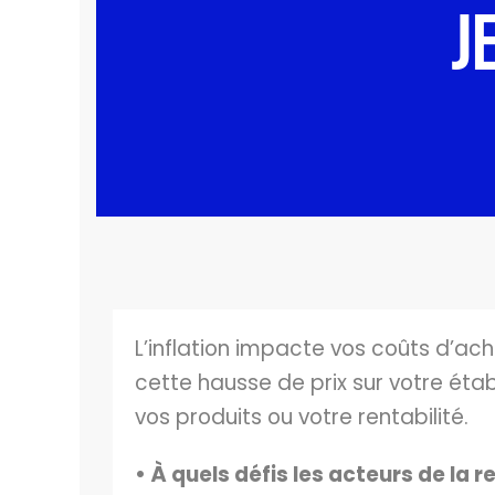
J
L’inflation impacte vos coûts d’acha
cette hausse de prix sur votre éta
vos produits ou votre rentabilité.
• À quels défis les acteurs de la
r