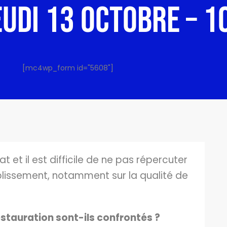
EUDI 13 OCTOBRE – 1
[mc4wp_form id="5608"]
t et il est difficile de ne pas répercuter
blissement, notamment sur la qualité de
estauration sont-ils confrontés ?