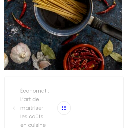
Post
navigation
Économat :
L’art de
maîtriser
les coûts
en cuisine