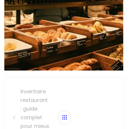
Post
navigation
Inventaire
restaurant
: guide
complet
pour mieux