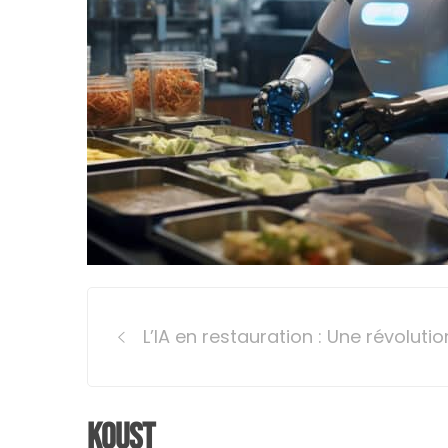
Post
L’IA en restauration : Une révolut
navigation
Koust