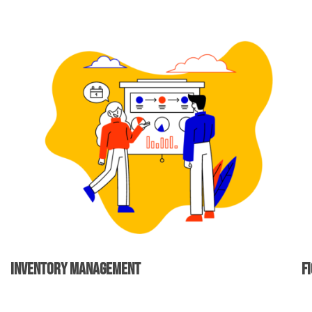
Inventory Management
F