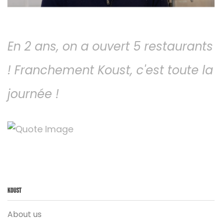
En 2 ans, on a ouvert 5 restaurants
! Franchement Koust, c'est toute la
journée !
Koust
About us