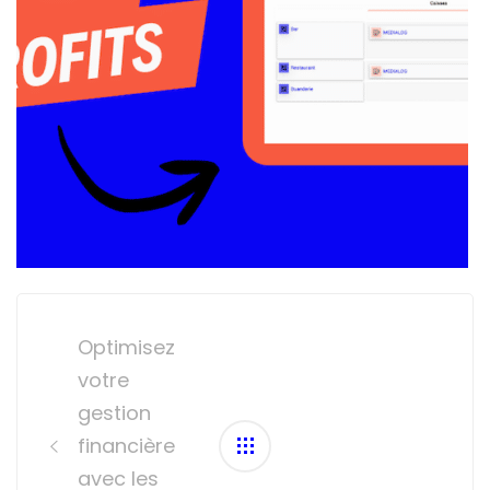
Post
navigation
Optimisez
votre
gestion
financière
avec les