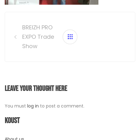
Post
navigation
BREIZH PRO
EXPO Trade
Show
Leave your thought here
You must
log in
to post a comment.
Koust
About us