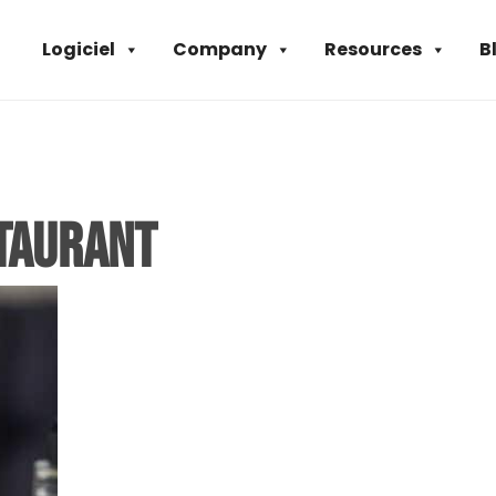
Logiciel
Company
Resources
B
staurant