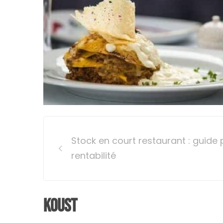
Post
Stock en court restaurant : guide
navigation
rentabilité
Koust