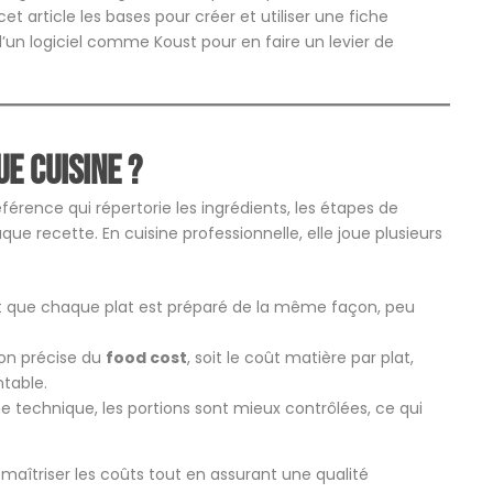
et article les bases pour créer et utiliser une fiche
’un logiciel comme Koust pour en faire un levier de
ue cuisine ?
érence qui répertorie les ingrédients, les étapes de
que recette. En cuisine professionnelle, elle joue plusieurs
tit que chaque plat est préparé de la même façon, peu
ion précise du
food cost
, soit le coût matière par plat,
ntable.
he technique, les portions sont mieux contrôlées, ce qui
aîtriser les coûts tout en assurant une qualité