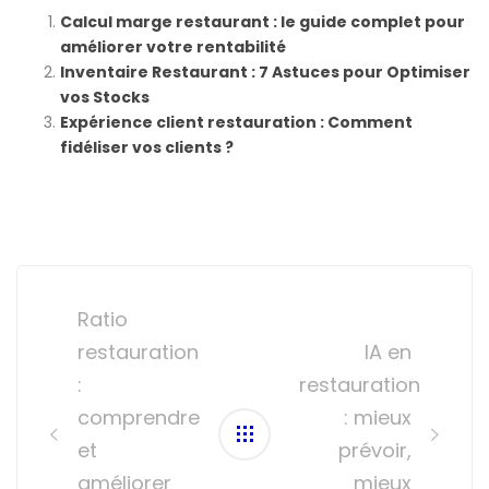
Calcul marge restaurant : le guide complet pour
améliorer votre rentabilité
Inventaire Restaurant : 7 Astuces pour Optimiser
vos Stocks
Expérience client restauration : Comment
fidéliser vos clients ?
Post
navigation
Ratio
restauration
IA en
:
restauration
comprendre
: mieux
et
prévoir,
améliorer
mieux