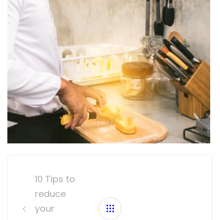
Post
navigation
10 Tips to
reduce
your