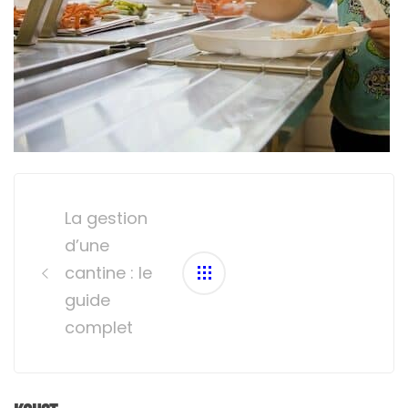
Post
navigation
La gestion
d’une
cantine : le
guide
complet