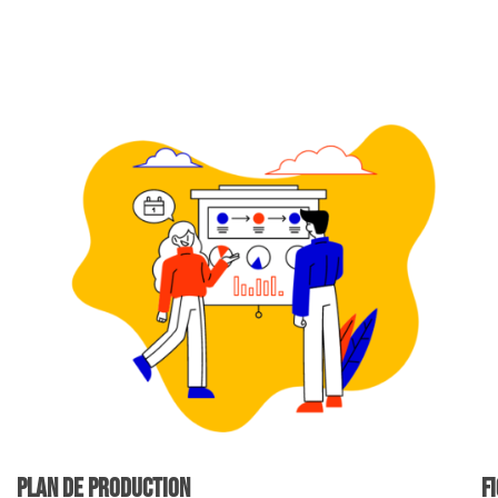
plan de production
F