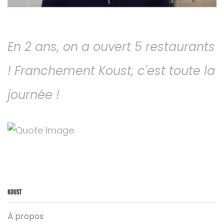
En 2 ans, on a ouvert 5 restaurants
! Franchement Koust, c'est toute la
journée !
Koust
À propos