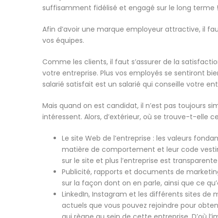
suffisamment fidélisé et engagé sur le long terme 
Afin d’avoir une marque employeur attractive, il faut
vos équipes.
Comme les clients, il faut s’assurer de la satisfac
votre entreprise. Plus vos employés se sentiront bien
salarié satisfait est un salarié qui conseille votre ent
Mais quand on est candidat, il n’est pas toujours si
intéressent. Alors, d’extérieur, où se trouve-t-ell
Le site Web de l’entreprise : les valeurs fonda
matière de comportement et leur code vestime
sur le site et plus l’entreprise est transpare
Publicité, rapports et documents de marketing 
sur la façon dont on en parle, ainsi que ce qu’o
LinkedIn, Instagram et les différents sites de 
actuels que vous pouvez rejoindre pour obteni
qui règne au sein de cette entreprise. D’où l’