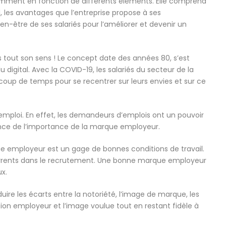
amment en fonction de différents éléments. Elle comprend
 les avantages que l’entreprise propose à ses
bien-être de ses salariés pour l’améliorer et devenir un
is tout son sens ! Le concept date des années 80, s’est
 digital. Avec la COVID-19, les salariés du secteur de la
oup de temps pour se recentrer sur leurs envies et sur ce
’emploi. En effet, les demandeurs d’emplois ont un pouvoir
ience de l’importance de la marque employeur.
ue employeur est un gage de bonnes conditions de travail.
ncurrents dans le recrutement. Une bonne marque employeur
ux.
ire les écarts entre la notoriété, l’image de marque, les
tion employeur et l’image voulue tout en restant fidèle à