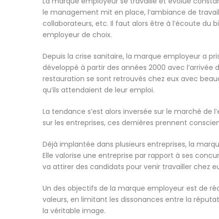
La marque employeur se travaille et évolue const
le management mit en place, l’ambiance de travail,
collaborateurs, etc. Il faut alors être à l’écoute du 
employeur de choix.
Depuis la crise sanitaire, la marque employeur a pr
développé à partir des années 2000 avec l’arrivée du
restauration se sont retrouvés chez eux avec beauc
qu’ils attendaient de leur emploi.
La tendance s’est alors inversée sur le marché de l
sur les entreprises, ces dernières prennent consc
Déjà implantée dans plusieurs entreprises, la marq
Elle valorise une entreprise par rapport à ses co
va attirer des candidats pour venir travailler chez e
Un des objectifs de la marque employeur est de rédu
valeurs, en limitant les dissonances entre la réputa
la véritable image.