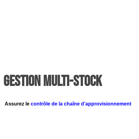
Gestion multi-stock
Assurez le
contrôle de la chaîne d’approvisionnement
avec la possibilité d’un
suivi des achats centralisé
par
l’économat.
✔️ Autonomie des commandes par service ou