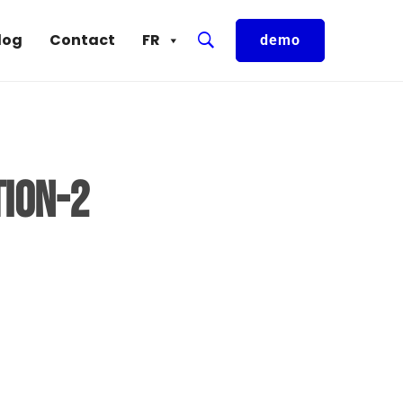
log
Contact
FR
demo
ion-2