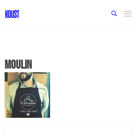
moulin
Post