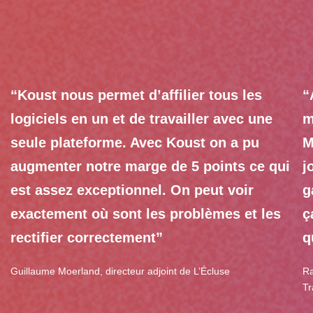
“Koust nous permet d’affilier tous les
“
logiciels en un et de travailler avec une
m
seule plateforme. Avec Koust on a pu
M
augmenter notre marge de 5 points ce qui
j
est assez exceptionnel. On peut voir
g
exactement où sont les problèmes et les
ç
rectifier correctement”
q
Guillaume Moerland, directeur adjoint de L’Écluse
Ra
Tr