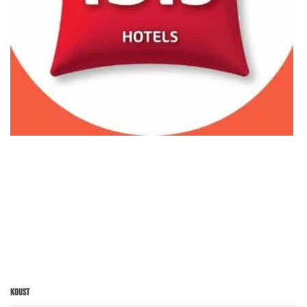
Koust