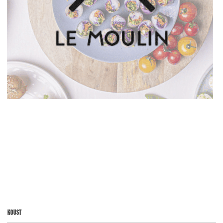
Koust