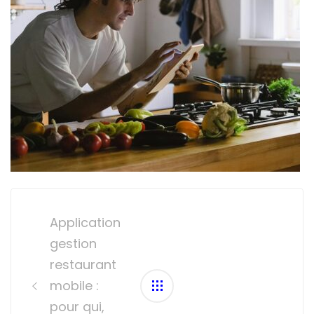
Post
navigation
Application
gestion
restaurant
mobile :
pour qui,