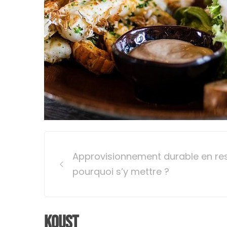
Post
Approvisionnement durable en res
navigation
pourquoi s’y mettre ?
Koust