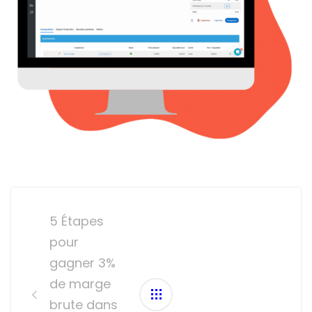
Post
navigation
5 Étapes
pour
gagner 3%
de marge
brute dans