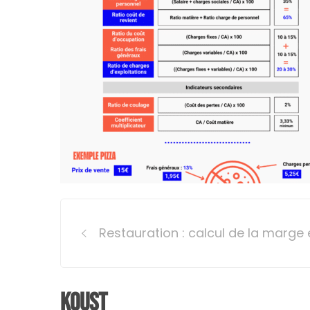
Post
Restauration : calcul de la marge 
navigation
Koust