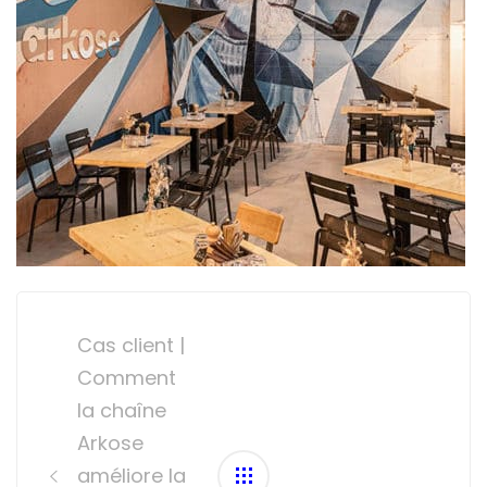
Post
navigation
Cas client |
Comment
la chaîne
Arkose
améliore la