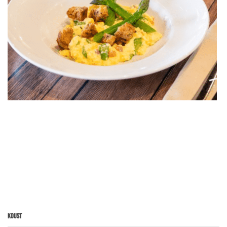
Koust