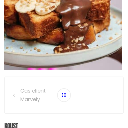
Post
navigation
Cas client
Marvely
Koust