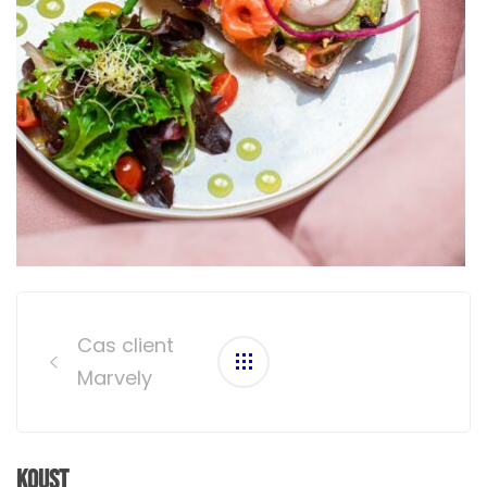
Post
navigation
Cas client
Marvely
Koust