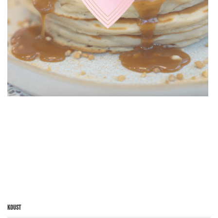
Koust