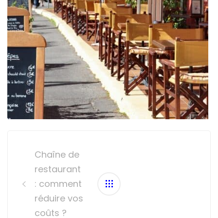
Post
navigation
Chaîne de
restaurant
: comment
réduire vos
coûts ?