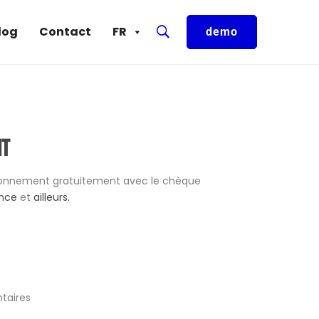
log
Contact
FR
demo
it
bonnement gratuitement avec le chèque
ance
et
ailleurs.
ntaires