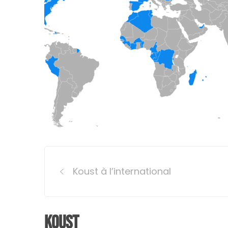
Post
Koust à l’international
navigation
Koust