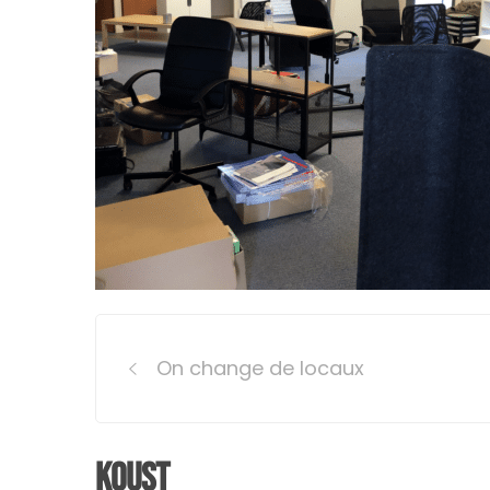
Post
On change de locaux
navigation
Koust