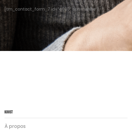
[tm_contact_form_7 id=”4030″ skin=”white”]
Koust
À propos