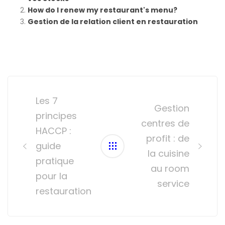
How do I renew my restaurant's menu?
Gestion de la relation client en restauration
Post
navigation
Les 7
Gestion
principes
centres de
HACCP :
profit : de
guide
la cuisine
pratique
au room
pour la
service
restauration