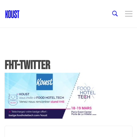
fht-twitter
Post