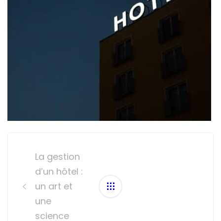
Post
navigation
La gestion
d’un hôtel :
un art et
une
science