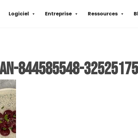
Logiciel
Entreprise
Ressources
B
ban-844585548-32525175