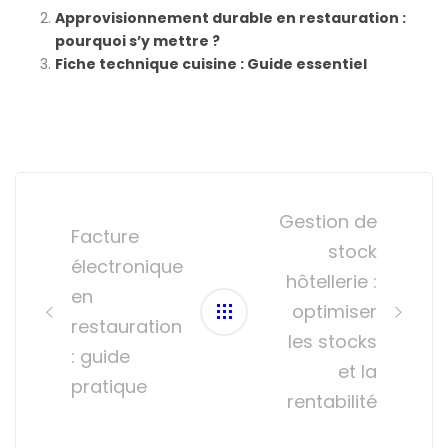
Approvisionnement durable en restauration :
pourquoi s’y mettre ?
Fiche technique cuisine : Guide essentiel
Post
navigation
Gestion de
Facture
stock
électronique
hôtellerie :
en
optimiser
restauration
les stocks
: guide
et la
pratique
rentabilité