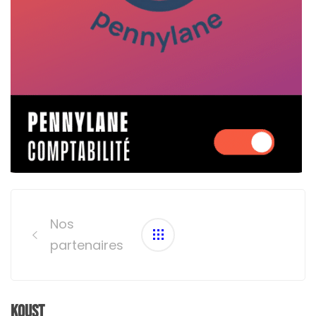
Post
navigation
Nos
partenaires
Koust