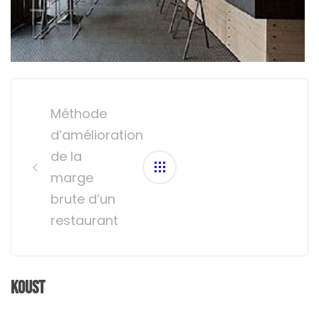
Post
navigation
Méthode
d’amélioration
de la
marge
brute d’un
restaurant
Koust