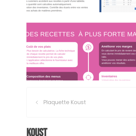
Post
Plaquette Koust
navigation
Koust