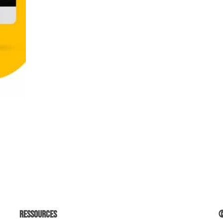
Ressources
©