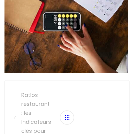
Post
navigation
Ratios
restaurant
: les
indicateurs
clés pour