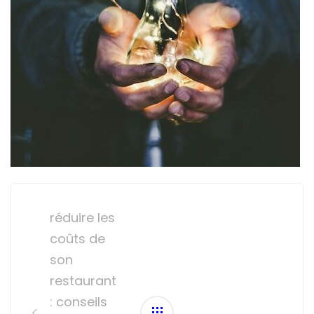
Post
navigation
réduire les
coûts de
son
restaurant
: conseils